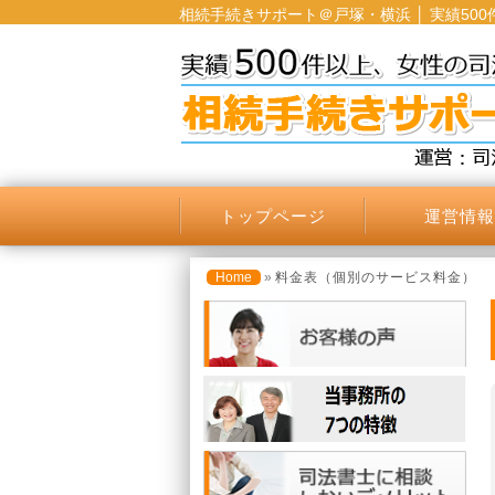
相続手続きサポート＠戸塚・横浜 │ 実績50
トップページ
運営情報
Home
»
料金表（個別のサービス料金）