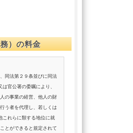
業務）の料金
か、同法第２９条並びに同法
又は官公署の委嘱により、
他人の事業の経営、他人の財
を行う者を代理し、若しくは
他これらに類する地位に就
ることができると規定されて