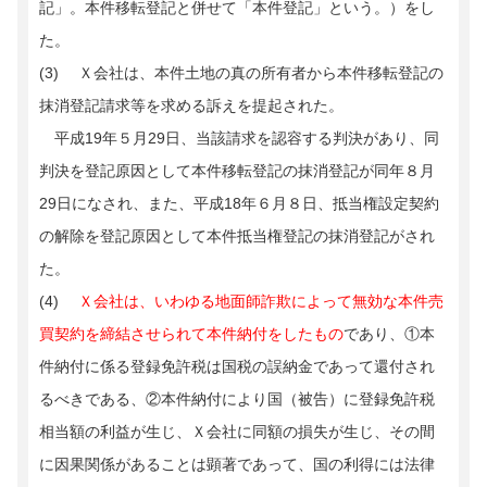
記」。本件移転登記と併せて「本件登記」という。）をし
た。
(3) Ｘ会社は、本件土地の真の所有者から本件移転登記の
抹消登記請求等を求める訴えを提起された。
平成19年５月29日、当該請求を認容する判決があり、同
判決を登記原因として本件移転登記の抹消登記が同年８月
29日になされ、また、平成18年６月８日、抵当権設定契約
の解除を登記原因として本件抵当権登記の抹消登記がされ
た。
(4)
Ｘ会社は、いわゆる地面師詐欺によって無効な本件売
買契約を締結させられて本件納付をしたもの
であり、①本
件納付に係る登録免許税は国税の誤納金であって還付され
るべきである、②本件納付により国（被告）に登録免許税
相当額の利益が生じ、Ｘ会社に同額の損失が生じ、その間
に因果関係があることは顕著であって、国の利得には法律