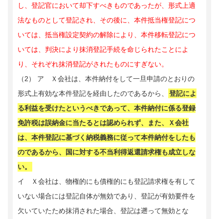
し、登記官において却下すべきものであったが、形式上適
法なものとして登記され、その後に、本件抵当権登記につ
いては、抵当権設定契約の解除により、本件移転登記につ
いては、判決により抹消登記手続を命じられたことによ
り、それぞれ抹消登記がされたものにすぎない。
（2） ア Ｘ会社は、本件納付をして一旦申請のとおりの
形式上有効な本件登記を経由したのであるから、
登記によ
る利益を受けたというべきであって、本件納付に係る登録
免許税は誤納金に当たるとは認められず、また、Ｘ会社
は、本件登記に基づく納税義務に従って本件納付をしたも
のであるから、国に対する不当利得返還請求権も成立しな
い。
イ Ｘ会社は、物権的にも債権的にも登記請求権を有して
いない場合には登記自体が無効であり、登記が有効要件を
欠いていたため抹消された場合、登記は遡って無効とな