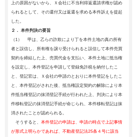
上の原因がないから、Ｘ会社に不当利得返還請求権が認め
られるとして、その還付又は返還を求める本件訴えを提起
した。
２． 本件判決の要旨
（1） 甲は、乙らの詐欺により丁を本件土地の真の所有
者と誤信し、所有権を譲り受けられると誤信して本件売買
契約を締結した上、売買代金を支払い、本件土地に抵当権
を設定し、本件登記を申請して登録免許税を納付したこ
と、登記官は、Ｘ会社の申請のとおりに本件登記をしたこ
と、本件登記がされた後、抵当権設定契約の解除により本
件抵当権登記の抹消登記手続が行われた上、判決により本
件移転登記の抹消登記手続が命じられ、本件移転登記は抹
消されたことが認められる。
そうすると、
本件登記の申請は、申請の時点で上記事情
が形式上明らかであれば、不動産登記法25条４号に該当