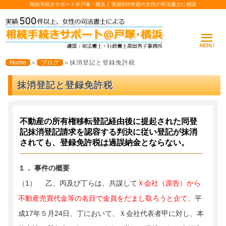
相続手続きサポート＠戸塚・横浜 │ 実績500件超の女性の司法書士に相談
Home
»
ブログ
»
抹消登記と登録免許税
抹消登記と登録免許税
不動産の所有権移転登記経由後に提起された同登
記抹消登記請求を認容する判決に従い登記が抹消
されても、登録免許税は過誤納金とならない。
１． 事件の概要
（1） 乙、丙及び丁らは、共謀して
Ｘ会社（原告）から
不動産売買代金等の名目で金員をだまし取ろうと企て
、平
成17年５月24日、丁において、Ｘ会社代表者甲に対し、本