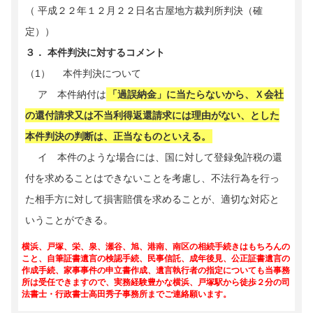
（ 平成２２年１２月２２日名古屋地方裁判所判決（確
定））
３． 本件判決に対するコメント
（1） 本件判決について
ア 本件納付は
「過誤納金」に当たらないから、Ｘ会社
の還付請求又は不当利得返還請求には理由がない、とした
本件判決の判断は、正当なものといえる。
イ 本件のような場合には、国に対して登録免許税の還
付を求めることはできないことを考慮し、不法行為を行っ
た相手方に対して損害賠償を求めることが、適切な対応と
いうことができる。
横浜、戸塚、栄、泉、瀬谷、旭、港南、南区の相続手続きはもちろんの
こと、自筆証書遺言の検認手続、民事信託、成年後見、公正証書遺言の
作成手続、家事事件の申立書作成、遺言執行者の指定についても当事務
所は受任できますので、実務経験豊かな横浜、戸塚駅から徒歩２分の司
法書士・行政書士高田秀子事務所までご連絡願います。