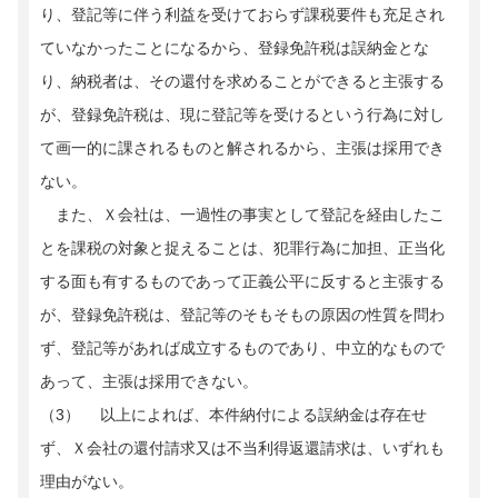
り、登記等に伴う利益を受けておらず課税要件も充足され
ていなかったことになるから、登録免許税は誤納金とな
り、納税者は、その還付を求めることができると主張する
が、登録免許税は、現に登記等を受けるという行為に対し
て画一的に課されるものと解されるから、主張は採用でき
ない。
また、Ｘ会社は、一過性の事実として登記を経由したこ
とを課税の対象と捉えることは、犯罪行為に加担、正当化
する面も有するものであって正義公平に反すると主張する
が、登録免許税は、登記等のそもそもの原因の性質を問わ
ず、登記等があれば成立するものであり、中立的なもので
あって、主張は採用できない。
（3） 以上によれば、本件納付による誤納金は存在せ
ず、Ｘ会社の還付請求又は不当利得返還請求は、いずれも
理由がない。