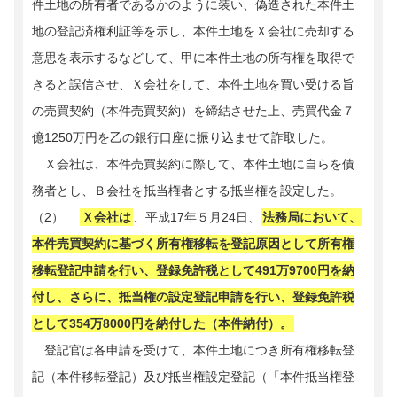
件土地の所有者であるかのように装い、偽造された本件土
地の登記済権利証等を示し、本件土地をＸ会社に売却する
意思を表示するなどして、甲に本件土地の所有権を取得で
きると誤信させ、Ｘ会社をして、本件土地を買い受ける旨
の売買契約（本件売買契約）を締結させた上、売買代金７
億1250万円を乙の銀行口座に振り込ませて詐取した。
Ｘ会社は、本件売買契約に際して、本件土地に自らを債
務者とし、Ｂ会社を抵当権者とする抵当権を設定した。
（2）
Ｘ会社は
、平成17年５月24日、
法務局において、
本件売買契約に基づく所有権移転を登記原因として所有権
移転登記申請を行い、登録免許税として491万9700円を納
付し、さらに、抵当権の設定登記申請を行い、登録免許税
として354万8000円を納付した（本件納付）。
登記官は各申請を受けて、本件土地につき所有権移転登
記（本件移転登記）及び抵当権設定登記（「本件抵当権登